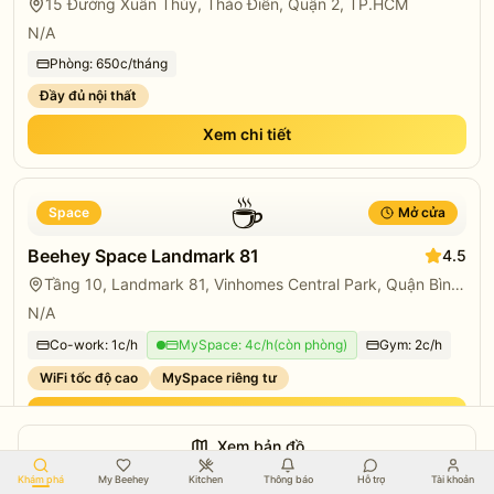
15 Đường Xuân Thủy, Thảo Điền, Quận 2, TP.HCM
N/A
Phòng:
650
c/tháng
Đầy đủ nội thất
Xem chi tiết
☕
Space
Mở cửa
Beehey Space Landmark 81
4.5
Tầng 10, Landmark 81, Vinhomes Central Park, Quận Bình Thạnh
N/A
Co-work:
1
c/h
MySpace:
4
c/h
(
còn phòng
)
Gym:
2
c/h
WiFi tốc độ cao
MySpace riêng tư
Xem chi tiết
Xem bản đồ
Khám phá
My Beehey
Kitchen
Thông báo
Hỗ trợ
Tài khoản