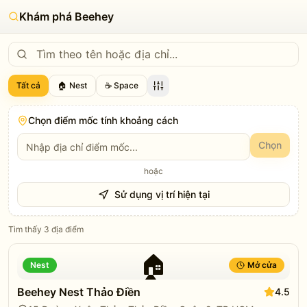
Khám phá Beehey
Tất cả
🏠 Nest
☕ Space
Chọn điểm mốc tính khoảng cách
Chọn
hoặc
Sử dụng vị trí hiện tại
Tìm thấy
3
địa điểm
🏠
Nest
Mở cửa
Beehey Nest Thảo Điền
4.5